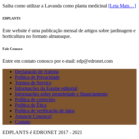
Saiba como utilizar a Lavanda como planta medicinal
[Leia Mais…]
EDPLANTS
Este website é uma publicação mensal de artigos sobre jardinagem e
horticultura no formato almanaque.
Fale Conosco
Entre em contato conosco por e-mail: edp@edronet.com
Declaração de Autoria
Política de Privacidade
Termos de Serviço
Informações da Equipe editorial
Informações sobre propriedade e financiamento
Política de correções
Política de Ética
Política de verificação de fatos
Anuncie Conosco!
Contato
EDPLANTS é EDRONET 2017 - 2021