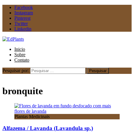
Facebook
Instagram
Pinterest
Twitter
Linkedin
Inicio
Sobre
Contato
Pesquisar por:
Início
bronquite
bronquite
Plantas Medicinais
Alfazema / Lavanda (Lavandula sp.)