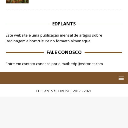
EDPLANTS
Este website é uma publicação mensal de artigos sobre
jardinagem e horticultura no formato almanaque.
FALE CONOSCO
Entre em contato conosco por e-mail: edp@edronet.com
EDPLANTS é EDRONET 2017 - 2021