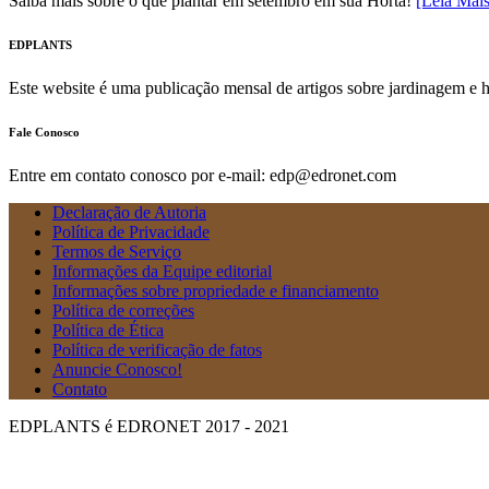
Saiba mais sobre o que plantar em setembro em sua Horta!
[Leia Mai
EDPLANTS
Este website é uma publicação mensal de artigos sobre jardinagem e 
Fale Conosco
Entre em contato conosco por e-mail: edp@edronet.com
Declaração de Autoria
Política de Privacidade
Termos de Serviço
Informações da Equipe editorial
Informações sobre propriedade e financiamento
Política de correções
Política de Ética
Política de verificação de fatos
Anuncie Conosco!
Contato
EDPLANTS é EDRONET 2017 - 2021