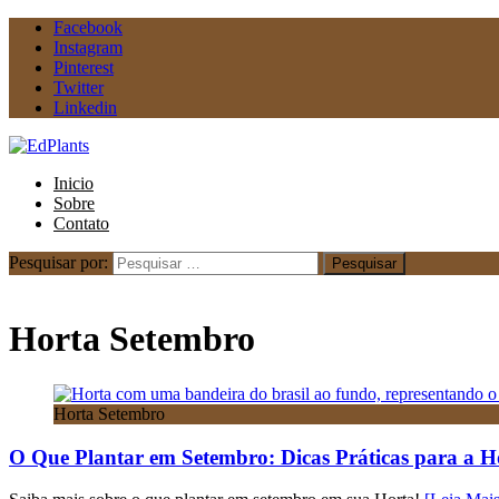
Facebook
Instagram
Pinterest
Twitter
Linkedin
Inicio
Sobre
Contato
Pesquisar por:
Início
Horta Setembro
Horta Setembro
Horta Setembro
O Que Plantar em Setembro: Dicas Práticas para a H